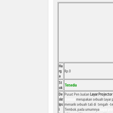
Ha
rg
Rp.0
a
St
Tersedia
ok
De
Pusat Pen Jualan
Layar Projector
skr
manual
merupakan sebuah layar pr
ips
menarik sebuah tali di tengah -t
i
Tembok. pada umumnya
layar pr