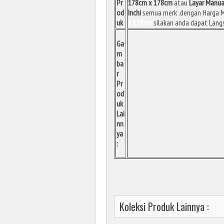
Pr
178cm x 178cm
atau
Layar Manual
od
Inchi
semua merk .dengan Harga M
uk
x 178cm
silakan anda dapat Lang
Ga
m
ba
r
Pr
od
uk
Lai
nn
ya
:
Koleksi Produk Lainnya :