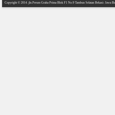
Copyright © 2014.
jln.Perum Graha Prima Blok F1 No.9 Tambun Selatan Bekasi- Jawa Ba