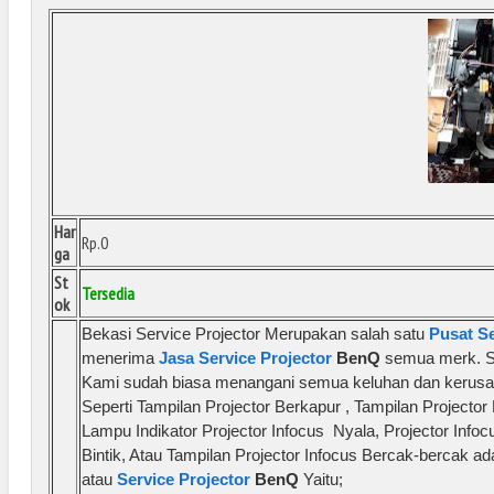
Har
Rp.0
ga
St
Tersedia
ok
Bekasi Service Projector Merupakan salah satu
Pusat S
menerima
Jasa Service Projector
BenQ
semua merk. S
Kami sudah biasa menangani semua keluhan dan kerusak
Seperti Tampilan Projector Berkapur , Tampilan Projecto
Lampu Indikator Projector Infocus Nyala, Projector Infoc
Bintik, Atau Tampilan Projector Infocus Bercak-berca
atau
Service Projector
BenQ
Yaitu;