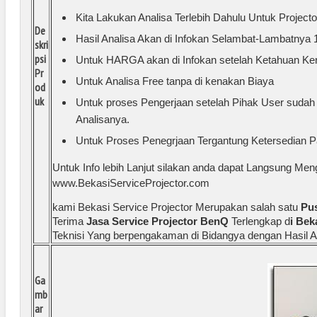
Kita Lakukan Analisa Terlebih Dahulu Untuk Project
De
Hasil Analisa Akan di Infokan Selambat-Lambatnya 1
skri
psi
Untuk HARGA akan di Infokan setelah Ketahuan Ke
Pr
Untuk Analisa Free tanpa di kenakan Biaya
od
uk
Untuk proses Pengerjaan setelah Pihak User sudah 
Analisanya.
Untuk Proses Penegrjaan Tergantung Ketersedian P
Untuk Info lebih Lanjut silakan anda dapat Langsung Men
www.BekasiServiceProjector.com
kami Bekasi Service Projector Merupakan salah satu
Pus
Terima
Jasa Service Projector BenQ
Terlengkap d
i Bek
Teknisi Yang berpengakaman di Bidangya dengan Hasil An
Ga
mb
ar