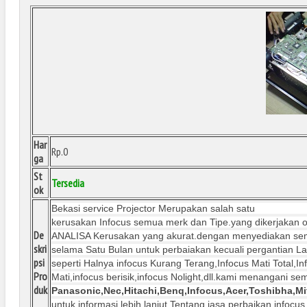
Har
Rp.0
ga
St
Tersedia
ok
Bekasi service Projector Merupakan salah satu
Tempat se
kerusakan Infocus semua merk dan Tipe.yang dikerjakan o
De
ANALISA Kerusakan yang akurat.dengan menyediakan semua
skri
selama Satu Bulan untuk perbaiakan kecuali pergantian L
psi
seperti Halnya infocus Kurang Terang,Infocus Mati Total,In
Pro
Mati,infocus berisik,infocus Nolight,dll.kami menangani 
duk
Panasonic,Nec,Hitachi,Benq,Infocus,Acer,Toshibha,Mi
untuk informasi lebih lanjut Tentang jasa perbaikan infoc