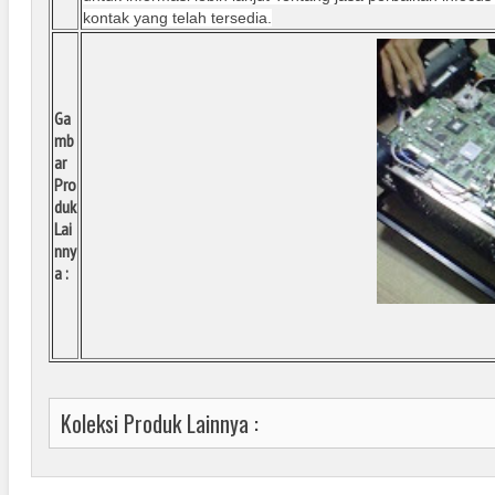
kontak yang telah tersedia.
Ga
mb
ar
Pro
duk
Lai
nny
a :
Koleksi Produk Lainnya :