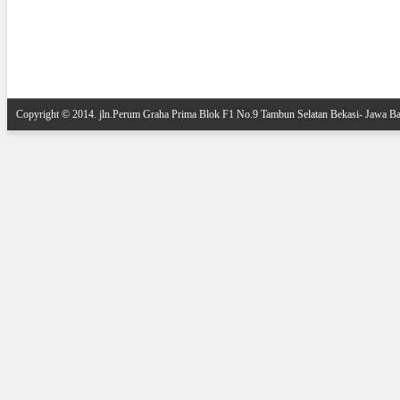
Posting Lebih Baru
Copyright © 2014.
jln.Perum Graha Prima Blok F1 No.9 Tambun Selatan Bekasi- Jawa Ba