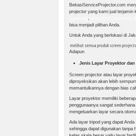
BekasiServiceProjector.com menju
projector yang kami jual terjamin 
(gantung)
,
Motorized (otomatis),
T
bisa menjadi pilihan Anda.
Untuk Anda yang berlokasi di Jak
melihat semua produk screen projector
Adapun
Jenis Layar Proyektor da
Screen projector atau layar pro
diproyeksikan akan lebih sempurn
memantulkannya dengan bias ca
Layar proyektor memiliki beberap
penggunaanya sangat sederhana da
mengeluarkan layar secara otoma
Ada layar tripod yang dapat Anda
sehingga dapat digunakan tanpa ha
kelas skala besar yaitu layar fastf