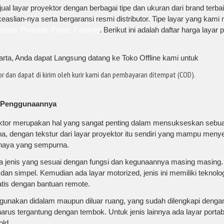
al layar proyektor dengan berbagai tipe dan ukuran dari brand terb
keaslian-nya serta bergaransi resmi distributor. Tipe layar yang kami 
ripod, Portable, Fixed, Fastfold
. Berikut ini adalah daftar harga laya
arta, Anda dapat Langsung datang ke Toko Offline kami untuk
 dan dapat di kirim oleh kurir kami dan pembayaran ditempat (COD).
n Penggunaannya
yektor merupakan hal yang sangat penting dalam mensukseskan sebua
a, dengan tekstur dari layar proyektor itu sendiri yang mampu men
haya yang sempurna.
a jenis yang sesuai dengan fungsi dan kegunaannya masing masing. 
n simpel. Kemudian ada layar motorized, jenis ini memiliki teknolo
tis dengan bantuan remote.
 gunakan didalam maupun diluar ruang, yang sudah dilengkapi dengan
rus tergantung dengan tembok. Untuk jenis lainnya ada layar portable
old.